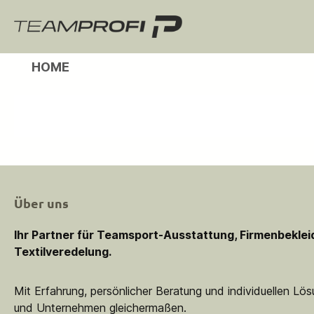
m Hauptinhalt springen
Zur Suche springen
Zur Hauptnavigation springen
HOME
Über uns
Ihr Partner für Teamsport-Ausstattung, Firmenbekle
Textilveredelung.
Mit Erfahrung, persönlicher Beratung und individuellen Lö
und Unternehmen gleichermaßen.