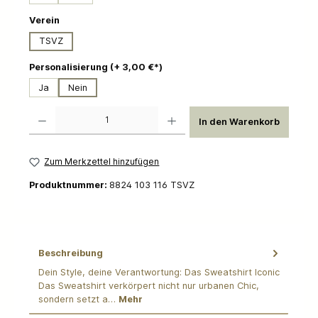
auswählen
Verein
TSVZ
auswählen
Personalisierung (+ 3,00 €*)
Ja
Nein
Produkt Anzahl: Gib den gewünschten Wert ein oder benutze die Schaltflächen um die 
In den Warenkorb
Zum Merkzettel hinzufügen
Produktnummer:
8824 103 116 TSVZ
Beschreibung
Dein Style, deine Verantwortung: Das Sweatshirt Iconic
Das Sweatshirt verkörpert nicht nur urbanen Chic,
sondern setzt a…
Mehr