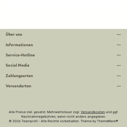
Über uns
Informationen
Service-Hotline
Social Media
Zahlungsarten
Versandarten
Alle Preise inkl. gesetzl. Mehrwertsteuer zzgl.
Versandkosten
und ggf.
Nachnahmegebühren, wenn nicht anders angegeben.
© 2026 Teamprofi - Alle Rechte vorbehalten. Theme by
ThemeWare®