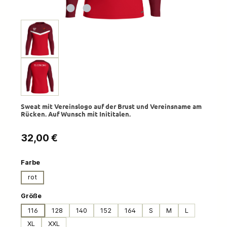
Sweat mit Vereinslogo auf der Brust und Vereinsname am
Rücken. Auf Wunsch mit Inititalen.
Regulärer Preis:
32,00 €
auswählen
Farbe
rot
auswählen
Größe
116
128
140
152
164
S
M
L
XL
XXL