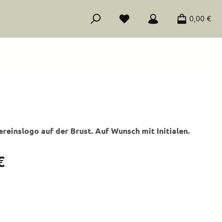
0,00 €
reinslogo auf der Brust. Auf Wunsch mit Initialen.
is:
€
ählen