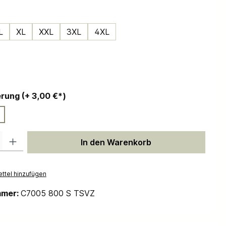
ählen
L
XL
XXL
3XL
4XL
ählen
auswählen
Personalisierung (+ 3,00 €*)
 Gib den gewünschten Wert ein oder benutze die Schaltflächen um die Anzah
In den Warenkorb
ttel hinzufügen
mmer:
C7005 800 S TSVZ