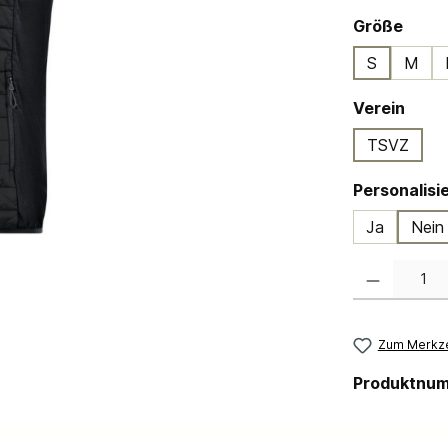
ausw
Größe
S
M
ausw
Verein
TSVZ
Ja
Nein
Produkt Anzahl:
Zum Merkze
Produktnu