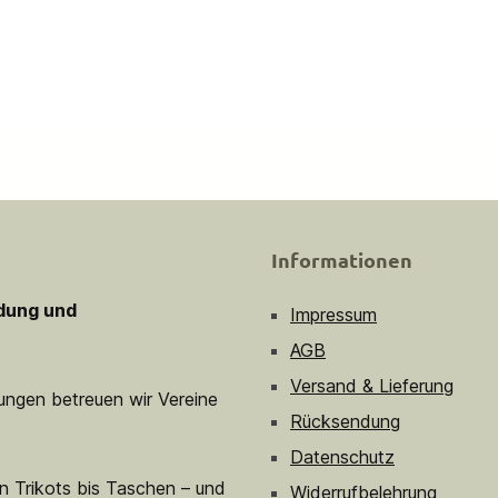
Informationen
idung und
Impressum
AGB
Versand & Lieferung
sungen betreuen wir Vereine
Rücksendung
Datenschutz
n Trikots bis Taschen – und
Widerrufbelehrung