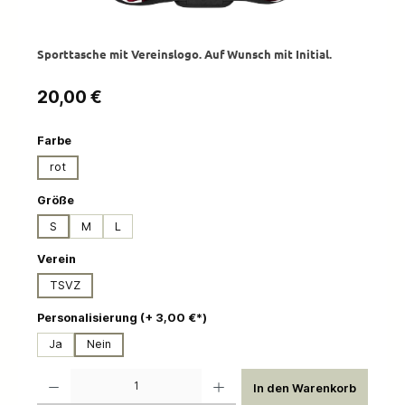
Sporttasche mit Vereinslogo. Auf Wunsch mit Initial.
Regulärer Preis:
20,00 €
auswählen
Farbe
rot
auswählen
Größe
S
M
L
auswählen
Verein
TSVZ
auswählen
Personalisierung (+ 3,00 €*)
Ja
Nein
Produkt Anzahl: Gib den gewünschten Wert ein oder benutze die Schaltflächen um die 
In den Warenkorb