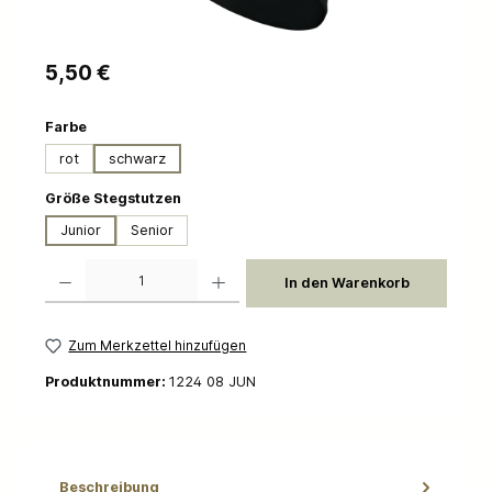
Regulärer Preis:
5,50 €
auswählen
Farbe
rot
schwarz
auswählen
Größe Stegstutzen
Junior
Senior
Produkt Anzahl: Gib den gewünschten Wert ein oder benutze die Schaltflächen um die 
In den Warenkorb
Zum Merkzettel hinzufügen
Produktnummer:
1224 08 JUN
Beschreibung