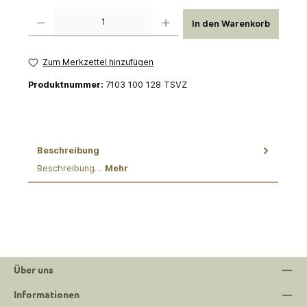
Produkt Anzahl: Gib den gewünschten Wert ein oder benutze die Schaltflächen um die 
In den Warenkorb
Zum Merkzettel hinzufügen
Produktnummer:
7103 100 128 TSVZ
Beschreibung
Beschreibung…
Mehr
Über uns
Informationen