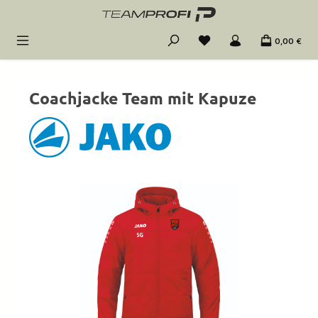
Zum Hauptinhalt springen
0,00 €
Coachjacke Team mit Kapuze
Bildergalerie überspringen