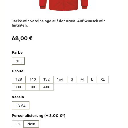
Jacke mit Vereinslogo auf der Brust. Auf Wunsch mit
Initialen.
Regulärer Preis:
68,00 €
auswählen
Farbe
rot
auswählen
Größe
128
140
152
164
S
M
L
XL
XXL
3XL
4XL
auswählen
Verein
TSVZ
auswählen
Personalisierung (+ 3,00 €*)
Ja
Nein