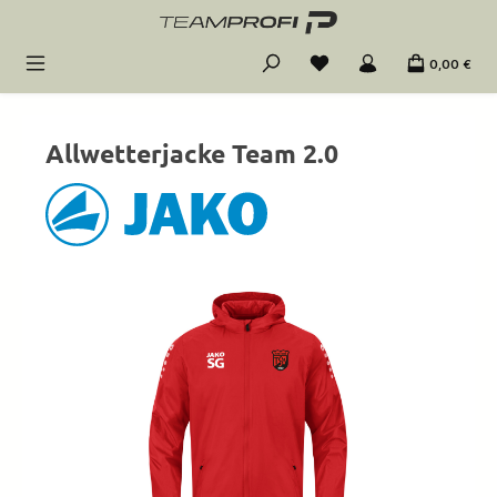
Zum Hauptinhalt springen
0,00 €
Allwetterjacke Team 2.0
Bildergalerie überspringen