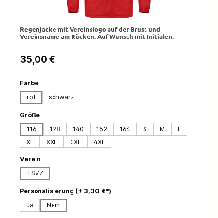
Regenjacke mit Vereinslogo auf der Brust und
Vereinsname am Rücken. Auf Wunsch mit Initialen.
Regulärer Preis:
35,00 €
auswählen
Farbe
rot
schwarz
auswählen
Größe
116
128
140
152
164
S
M
L
XL
XXL
3XL
4XL
auswählen
Verein
TSVZ
auswählen
Personalisierung (+ 3,00 €*)
Ja
Nein