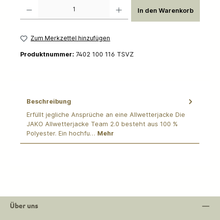
Produkt Anzahl: Gib den gewünschten Wert ein oder benutze die Schaltflächen um die 
In den Warenkorb
Zum Merkzettel hinzufügen
Produktnummer:
7402 100 116 TSVZ
Beschreibung
Erfüllt jegliche Ansprüche an eine Allwetterjacke Die
JAKO Allwetterjacke Team 2.0 besteht aus 100 %
Polyester. Ein hochfu…
Mehr
Über uns